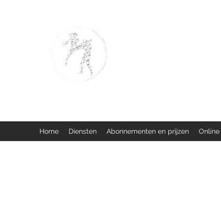
BUISMAN FIGHTING
Too fit to quit. Together we 
Home
Diensten
Abonnementen en prijzen
Online