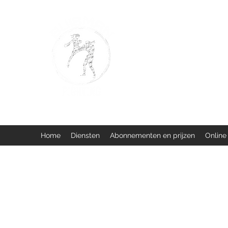
BUISMAN FIGHTING
Too fit to quit. Together we 
Home
Diensten
Abonnementen en prijzen
Online