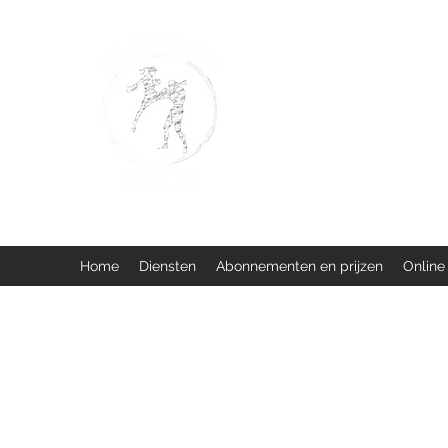
BUISMAN FIGHTING
Too fit to quit. Together we 
Home
Diensten
Abonnementen en prijzen
Online