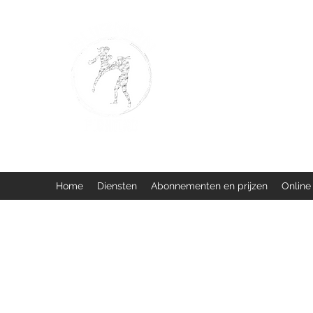
BUISMAN FIGHTING
Too fit to quit. Together we 
Home
Diensten
Abonnementen en prijzen
Online