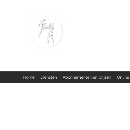
BUISMAN FIGHTING
Too fit to quit. Together we 
Home
Diensten
Abonnementen en prijzen
Online