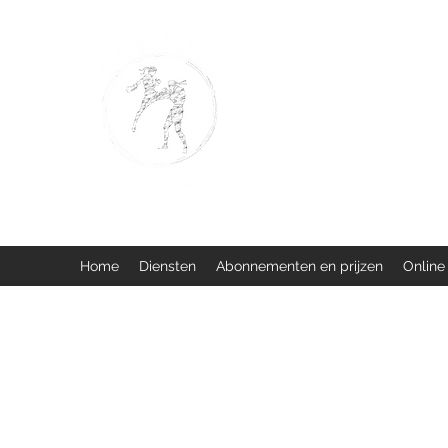
BUISMAN FIGHTING
Too fit to quit. Together we 
Home
Diensten
Abonnementen en prijzen
Online