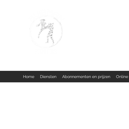
BUISMAN FIGHTING
Too fit to quit. Together we 
Home
Diensten
Abonnementen en prijzen
Online