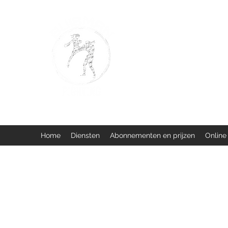
BUISMAN FIGHTING
Too fit to quit. Together we 
Home
Diensten
Abonnementen en prijzen
Online