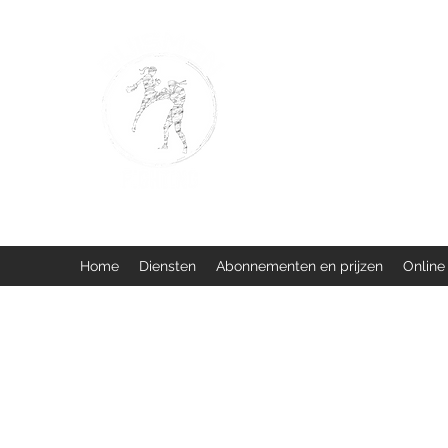
BUISMAN FIGHTING
Too fit to quit. Together we 
Home
Diensten
Abonnementen en prijzen
Online