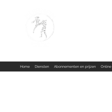
BUISMAN FIGHTING
Too fit to quit. Together we 
Home
Diensten
Abonnementen en prijzen
Online