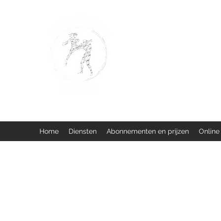
BUISMAN FIGHTING
Too fit to quit. Together we 
Home
Diensten
Abonnementen en prijzen
Online