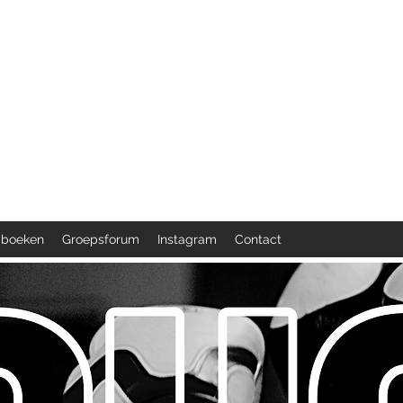
achieve stronger, healthier lives.
 boeken
Groepsforum
Instagram
Contact