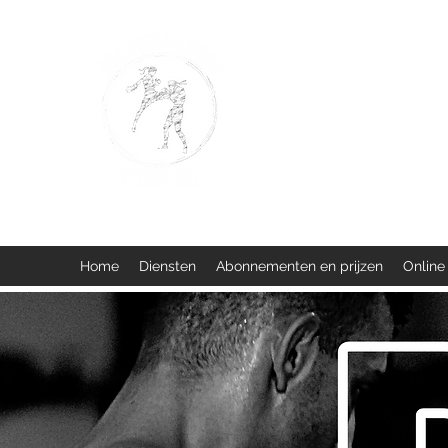
BUISMAN FIGHTING
Too fit to quit. Together we 
Home
Diensten
Abonnementen en prijzen
Online