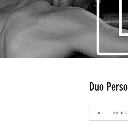
Duo Perso
Vanaf
€
1 uur
1
Vanaf € 
30
p.p.
u
u