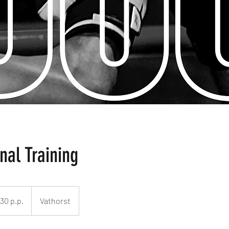
nal Training
30 p.p.
Vathorst